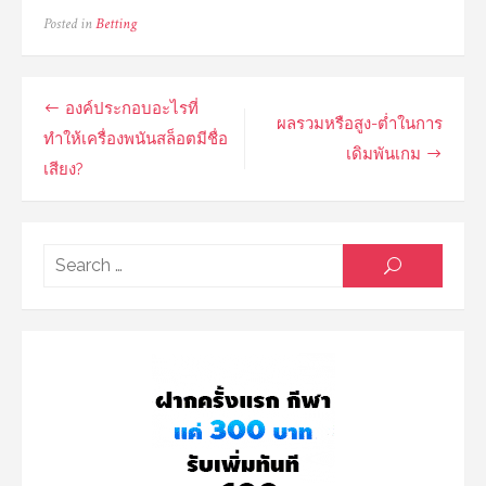
Posted in
Betting
Post
องค์ประกอบอะไรที่
ผลรวมหรือสูง-ต่ำในการ
navigation
ทำให้เครื่องพนันสล็อตมีชื่อ
เดิมพันเกม
เสียง?
Searc
SEARCH
for: