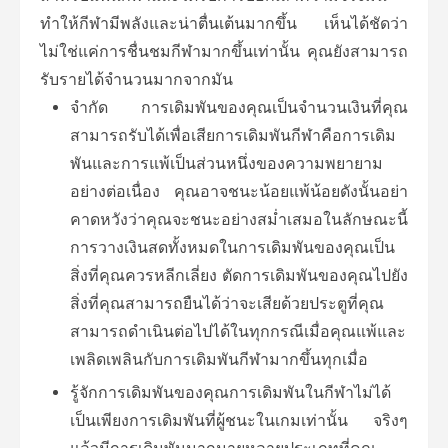
ทำให้กีฬามีพลังและน่าตื่นเต้นมากขึ้น เห็นได้ชัดว่า
ไม่ใช่แค่การชื่นชมกีฬามากขึ้นเท่านั้น คุณยังสามารถ
รับรายได้จำนวนมากจากมัน
จำกัด การเดิมพันของคุณเป็นจำนวนเงินที่คุณ
สามารถรับได้เพื่อเสียการเดิมพันกีฬาคือการเดิม
พันและการแพ้เป็นส่วนหนึ่งของความพยายาม
อย่างต่อเนื่อง คุณอาจชนะน้อยแพ้น้อยดังนั้นอย่า
คาดหวังว่าคุณจะชนะอย่างสม่ำเสมอในลักษณะนี้
การวางเงินสดทั้งหมดในการเดิมพันของคุณเป็น
สิ่งที่คุณควรหลีกเลี่ยง ตัดการเดิมพันของคุณไปยัง
สิ่งที่คุณสามารถยืนได้ว่าจะเสียด้วยประตูที่คุณ
สามารถดำเนินต่อไปได้ในทุกกรณีเมื่อคุณแพ้และ
เพลิดเพลินกับการเดิมพันกีฬามากขึ้นทุกเมื่อ
รู้จักการเดิมพันของคุณการเดิมพันในกีฬาไม่ได้
เป็นเพียงการเดิมพันที่ผู้ชนะในเกมเท่านั้น จริงๆ