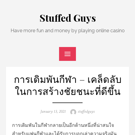
Skip
to
Stuffed Guys
content
Have more fun and money by playing online casino
การเดิมพันกีฬา – เคล็ดลับ
ในการสร้างชัยชนะที่ดีขึ้น
Posted
Author
January 13, 2021
stuffedguys
on
การเดิมพันในกีฬากลายเป็นอีกด้านหนึ่งที่น่าสนใจ
สำหรับแฟนกีฬาและได้รับการบอกเล่าความจริงมัน