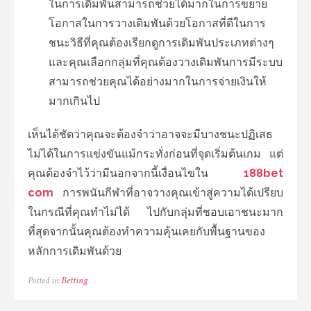
ในการเดิมพันสามารถช่วยได้มากในการขยาย
โอกาสในการวางเดิมพันด้วยโอกาสที่ดีในการ
ชนะวิธีที่คุณต้องเรียกดูการเดิมพันประเภทต่างๆ
และคุณเลือกกลุ่มที่คุณต้องวางเดิมพันการมีระบบ
สามารถช่วยคุณได้อย่างมากในการจ่ายเงินให้
มากเกินไป
เห็นได้ชัดว่าคุณจะต้องจำว่าอาจจะมีบางชนะปฏิเสธ
ไม่ได้ในการแข่งขันแม้กระทั่งก่อนที่จุดเริ่มต้นเกม แต่
คุณต้องจำไว้ว่ามีนอกจากนี้เงื่อนไขใน
188bet
com
การพนันกีฬาที่อาจวางคุณเข้าสู่ความได้เปรียบ
ในกรณีที่คุณทำไม่ได้ ไปกับกลุ่มที่ชอบเอาชนะมาก
ที่สุดจากนั้นคุณต้องทำความคุ้นเคยกับพื้นฐานของ
หลักการเดิมพันด้วย
Posted in
Betting