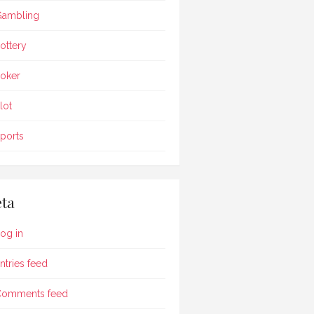
ambling
ottery
oker
lot
ports
ta
og in
ntries feed
Comments feed