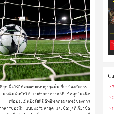
Ca
สุดเพื่อให้ได้ผลตอบแทนสูงสุดนั้นเกี่ยวข้องกับการ
B
ด นักเดิมพันมักใช้แบบจำลองทางสถิติ ข้อมูลในอดีต
C
 เพื่อประเมินปัจจัยที่มีอิทธิพลต่อผลลัพธ์ของการ
วสารของทีม แบบฟอร์มล่าสุด และข้อมูลที่เกี่ยวข้อ
f