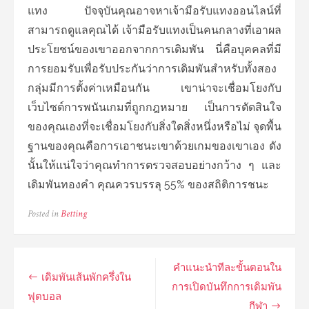
แทง ปัจจุบันคุณอาจหาเจ้ามือรับแทงออนไลน์ที่
สามารถดูแลคุณได้ เจ้ามือรับแทงเป็นคนกลางที่เอาผล
ประโยชน์ของเขาออกจากการเดิมพัน นี่คือบุคคลที่มี
การยอมรับเพื่อรับประกันว่าการเดิมพันสำหรับทั้งสอง
กลุ่มมีการตั้งค่าเหมือนกัน เขาน่าจะเชื่อมโยงกับ
เว็บไซต์การพนันเกมที่ถูกกฎหมาย เป็นการตัดสินใจ
ของคุณเองที่จะเชื่อมโยงกับสิ่งใดสิ่งหนึ่งหรือไม่ จุดพื้น
ฐานของคุณคือการเอาชนะเขาด้วยเกมของเขาเอง ดัง
นั้นให้แน่ใจว่าคุณทำการตรวจสอบอย่างกว้าง ๆ และ
เดิมพันทองคำ คุณควรบรรลุ 55% ของสถิติการชนะ
Posted in
Betting
Post
คำแนะนำทีละขั้นตอนใน
เดิมพันเส้นพักครึ่งใน
navigation
การเปิดบันทึกการเดิมพัน
ฟุตบอล
กีฬา