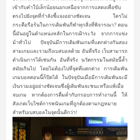
เข้ากับคำใบ้เล็กน้อยนอกเหนือจากการแสดงเพื่อขับ
ตรงไปยังจุดที่กำลังชี้แจงอย่างชัดเจน ใครไม่
กระตือรือร้นในการเดิมพันกีฬาทุกสิ่งที่พิจารณา? ตอน
นี้มันอยู่ในตำแหน่งหลักในการเฝ้าระวัง จากการแข่ง
ม้าทั่วไป ปัจจุบันมีการเดิมพันเกมที่แตกต่างกันสอง
สามเกมและรวมถึงเบสบอลด้วย อันที่จริง เว็บสามารถ
ดำเนินการได้เช่นกัน อันที่จริง นวัตกรรมในสมัยนี้ล้ำ
สมัยเกินไป โดยไม่ต้องไปที่จุดที่แตกต่าง การเดิมพัน
เกมบอลตอนนี้ก็ปิดได้ ในปัจจุบันเมื่อมีการเดิมพันจะมี
เงินรวมอยู่อย่างชัดเจนซึ่งผู้เดิมพันจะชนะหรือแพ้เมื่อ
จบเกม หากต้องการดื่มด่ำกับกรอบการทำงานนี้ ให้
สังเกตเว็บไซต์การพนันเกมที่ถูกต้องตามกฎหมาย
สำหรับเบสบอลในจุดนั้นดีกว่า!