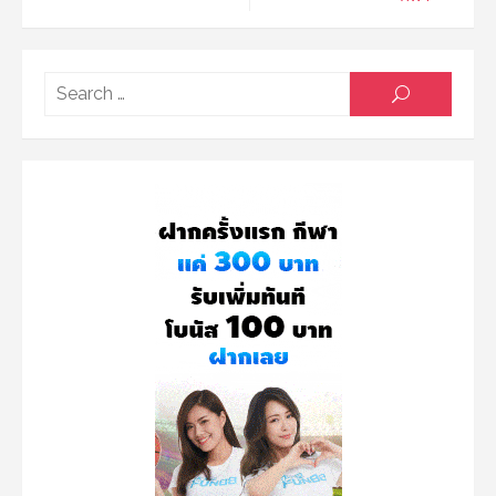
Searc
SEARCH
for: