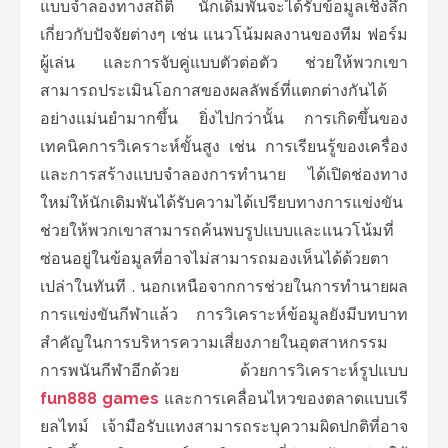
แบบจำลองทางสถิติ นักเดิมพันจะได้รับข้อมูลเชิงลึก
เกี่ยวกับปัจจัยต่างๆ เช่น แนวโน้มผลงานของทีม ฟอร์ม
ผู้เล่น และการจับคู่แบบตัวต่อตัว ช่วยให้พวกเขา
สามารถประเมินโอกาสของผลลัพธ์ที่แตกต่างกันได้
อย่างแม่นยำมากขึ้น ยิ่งไปกว่านั้น การเกิดขึ้นของ
เทคนิคการวิเคราะห์ขั้นสูง เช่น การเรียนรู้ของเครื่อง
และการสร้างแบบจำลองการทำนาย ได้เปิดช่องทาง
ใหม่ให้นักเดิมพันได้รับความได้เปรียบทางการแข่งขัน
ช่วยให้พวกเขาสามารถค้นพบรูปแบบและแนวโน้มที่
ซ่อนอยู่ในข้อมูลที่อาจไม่สามารถมองเห็นได้ด้วยตา
เปล่าในทันที . นอกเหนือจากการช่วยในการทำนายผล
การแข่งขันกีฬาแล้ว การวิเคราะห์ข้อมูลยังมีบทบาท
สำคัญในการบริหารความเสี่ยงภายในอุตสาหกรรม
การพนันกีฬาอีกด้วย ด้วยการวิเคราะห์รูปแบบ
fun888 games
และการเคลื่อนไหวของตลาดแบบเรี
ยลไทม์ เจ้ามือรับแทงสามารถระบุความผิดปกติที่อาจ