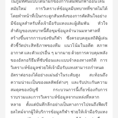
ในภูมิทัศน์แบบไดนามิกของการเดิมพันกีฬาออนไลน์
สมัยใหม่ การวิเคราะห์ข้อมูลมีบทบาทที่ขาดไม่ได้
โดยทำหน้าที่เป็นกระดูกสันหลังของการตัดสินใจอย่าง
มีข้อมูลสำหรับทั้งเจ้ามือรับแทงและผู้เดิมพัน หัวใจ
สำคัญของบทบาทนี้คือขุมข้อมูลจำนวนมหาศาลที่
สร้างขึ้นจากการแข่งขันกีฬา ซึ่งครอบคลุมสถิติผู้เล่น
ตัวชี้วัดประสิทธิภาพของทีม แนวโน้มในอดีต สภาพ
อากาศ และตัวแปรอื่น ๆ มากมาย ด้วยการควบคุมพลัง
ของอัลกอริธึมที่ซับซ้อนและแบบจำลองทางสถิติ การ
วิเคราะห์ข้อมูลช่วยให้เจ้ามือรับแทงสามารถกำหนด
อัตราต่อรองได้อย่างแม่นยำในระดับสูง สะท้อนถึง
ความน่าจะเป็นของผลลัพธ์ต่างๆ และรับประกันความ
สมดุลของบัญชี กระบวนการนี้เกี่ยวข้องกับการ
รวบรวมและการวิเคราะห์ข้อมูลจากแหล่งที่หลาก
หลาย ตั้งแต่บันทึกลีกอย่างเป็นทางการไปจนถึงฟีดเรี
ยลไทม์จากผู้ให้บริการข้อมูลกีฬา ช่วยให้เจ้ามือรับแทง