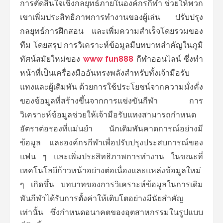
การตัดสินใจเชิงกลยุทธ์ภายในองค์กรกีฬา ช่วยให้พวก
เขาเพิ่มประสิทธิภาพการทำงานของผู้เล่น ปรับปรุง
กลยุทธ์การฝึกสอน และเพิ่มความสำเร็จโดยรวมของ
ทีม โดยสรุป การวิเคราะห์ข้อมูลมีบทบาทสำคัญในภูมิ
ทัศน์สมัยใหม่ของ
www fun888
กีฬาออนไลน์ ซึ่งทำ
หน้าที่เป็นเครื่องมืออันทรงพลังสำหรับทั้งเจ้ามือรับ
แทงและผู้เดิมพัน ด้วยการใช้ประโยชน์จากความมั่งคั่ง
ของข้อมูลที่สร้างขึ้นจากการแข่งขันกีฬา การ
วิเคราะห์ข้อมูลช่วยให้เจ้ามือรับแทงสามารถกำหนด
อัตราต่อรองที่แม่นยำ นักเดิมพันคาดการณ์อย่างมี
ข้อมูล และองค์กรกีฬาเพื่อปรับปรุงประสบการณ์ของ
แฟน ๆ และเพิ่มประสิทธิภาพการทำงาน ในขณะที่
เทคโนโลยีก้าวหน้าอย่างต่อเนื่องและแหล่งข้อมูลใหม่
ๆ เกิดขึ้น บทบาทของการวิเคราะห์ข้อมูลในการเดิม
พันกีฬาได้รับการตั้งค่าให้เติบโตอย่างมีนัยสำคัญ
เท่านั้น ซึ่งกำหนดอนาคตของอุตสาหกรรมในรูปแบบ