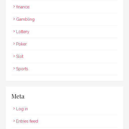
finance
Gambling
Lottery
Poker
Slot
Sports
Meta
Log in
Entries feed