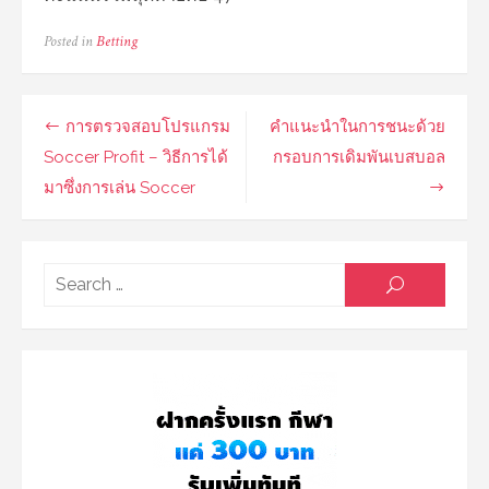
Posted in
Betting
Post
การตรวจสอบโปรแกรม
คำแนะนำในการชนะด้วย
navigation
Soccer Profit – วิธีการได้
กรอบการเดิมพันเบสบอล
มาซึ่งการเล่น Soccer
Searc
SEARCH
for: