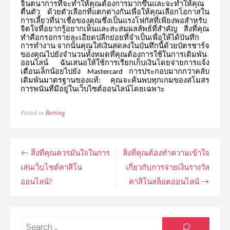
จินตนาการที่จะทำให้คุณต้องการมากขึ้นและจะทำให้คุณ
ตื่นตัว
ด้วยตัวเลือกที่แตกต่างกันเพื่อให้คุณเลือกโอกาสใน
การเลี้ยวที่น่าเชื่อของคุณซึ่งเป็นแรงโฟกัสที่เพียงพอสำหรับ
จิตใจที่อยากรู้อยากเห็นและสะสมผลลัพธ์ที่สำคัญ
สิ่งที่คุณ
ทำคือกรอกรายละเอียดปลีกย่อยที่จำเป็นเพื่อให้ได้บันทึก
การทำงาน
จากนั้นคุณใส่เงินสดลงในบันทึกนี้ด้วยบัตรชาร์จ
ของคุณไปยังจำนวนทั้งหมดที่คุณต้องการใช้ในการเดิมพัน
ออนไลน์
ฉันเสนอให้ใช้การเรียกเก็บเงินโดยจ่ายการแจ้ง
เตือนเล็กน้อยไปยัง
การประกอบมากกว่าคลับ
Mastercard
เดิมพันมาตรฐานของแท้
คุณจะค้นพบทุกเกมของสโมสร
:
การพนันที่มีอยู่ในเว็บไซต์ออนไลน์โดยเฉพาะ
Posted in
Betting
Post
สิ่งที่คุณควรมั่นใจในการ
สิ่งที่คุณต้องทำความเข้าใจ
navigation
เล่นเว็บไซต์คาสิโน
เกี่ยวกับการจ่ายเงินรางวัล
ออนไลน์?
คาสิโนสล็อตออนไลน์
Searc
SEARCH