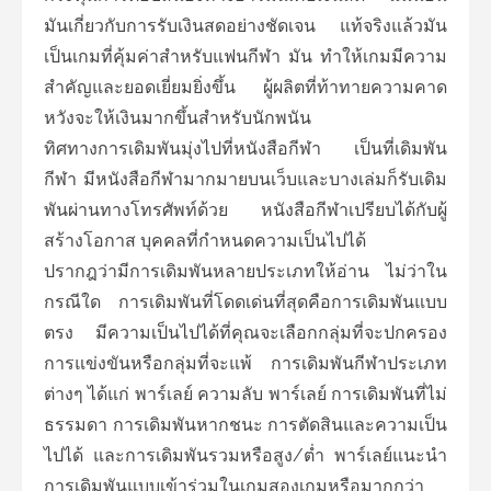
มันเกี่ยวกับการรับเงินสดอย่างชัดเจน แท้จริงแล้วมัน
เป็นเกมที่คุ้มค่าสำหรับแฟนกีฬา มัน ทำให้เกมมีความ
สำคัญและยอดเยี่ยมยิ่งขึ้น ผู้ผลิตที่ท้าทายความคาด
หวังจะให้เงินมากขึ้นสำหรับนักพนัน
ทิศทางการเดิมพันมุ่งไปที่หนังสือกีฬา เป็นที่เดิมพัน
กีฬา มีหนังสือกีฬามากมายบนเว็บและบางเล่มก็รับเดิม
พันผ่านทางโทรศัพท์ด้วย หนังสือกีฬาเปรียบได้กับผู้
สร้างโอกาส บุคคลที่กำหนดความเป็นไปได้
ปรากฎว่ามีการเดิมพันหลายประเภทให้อ่าน ไม่ว่าใน
กรณีใด การเดิมพันที่โดดเด่นที่สุดคือการเดิมพันแบบ
ตรง มีความเป็นไปได้ที่คุณจะเลือกกลุ่มที่จะปกครอง
การแข่งขันหรือกลุ่มที่จะแพ้ การเดิมพันกีฬาประเภท
ต่างๆ ได้แก่ พาร์เลย์ ความลับ พาร์เลย์ การเดิมพันที่ไม่
ธรรมดา การเดิมพันหากชนะ การตัดสินและความเป็น
ไปได้ และการเดิมพันรวมหรือสูง/ต่ำ พาร์เลย์แนะนำ
การเดิมพันแบบเข้าร่วมในเกมสองเกมหรือมากกว่า