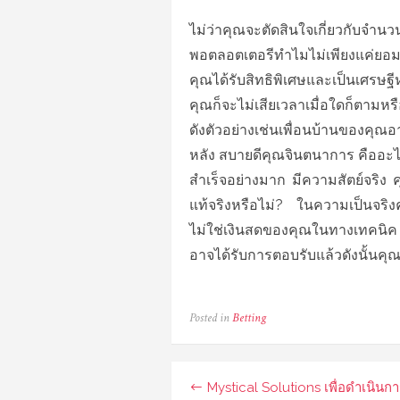
ไม่ว่าคุณจะตัดสินใจเกี่ยวกับจำนว
พอตลอตเตอรีทำไมไม่เพียงแค่ยอมรับ
คุณได้รับสิทธิพิเศษและเป็นเศรษฐ
คุณก็จะไม่เสียเวลาเมื่อใดก็ตามห
ดังตัวอย่างเช่นเพื่อนบ้านของคุณ
หลัง สบายดีคุณจินตนาการ คืออ
สำเร็จอย่างมาก มีความสัตย์จริง ค
แท้จริงหรือไม่? ในความเป็นจริง
ไม่ใช่เงินสดของคุณในทางเทคนิค เ
อาจได้รับการตอบรับแล้วดังนั้นคุณอ
Posted in
Betting
Post
Mystical Solutions เพื่อดำเนินก