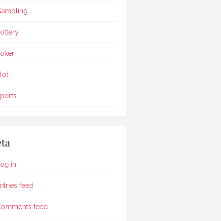
ambling
ottery
oker
lot
ports
ta
og in
ntries feed
Comments feed