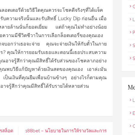
G
นลอตเตอรีด้วยวิธีใดคุณควรจะโชคดีจริงๆที่ได้แจ็ค
ความจริงนั้นและรับสิทธิ์ Lucky Dip ก่อนอื่น เมื่อ
L
ีหลายล้านนั่นก็ยอดเยี่ยม แต่ถ้าคุณไม่ทำอย่างน้อย
P
รือความมีชีวิตชีวาในการเลือกล็อตเตอรี่ของคุณเอง
อาจบอกว่าเธอจะจ่าย คุณจะจ่ายเงินให้กับตั๋วในภาย
S
ะไร? คุณให้การยอมรับเธอและตอนนี้เธอประสบความ
S
ุณอาจรู้สึกว่าคุณมีสิทธิ์ได้รับส่วนของโชคลาภอย่าง
คุณพบวิธีแก้ปัญหาด้วยเงินสดของคุณเอง เอาล่ะมัน
ป็นเงินที่คุณยืมเพื่อนบ้านข้างๆ อย่างไรก็ตามคุณ
Me
าจรู้สึกว่าคุณมีสิทธิ์ได้รับรายได้หลายส่วน
L
E
ารสล็อต
188bet – นโยบายในการให้รางวัลและการ