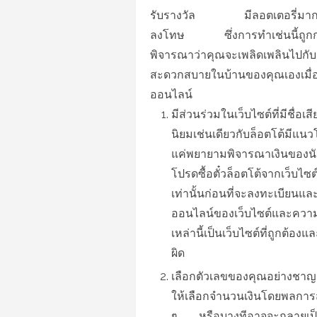
รับรางวัล มีลอตเตอรี่มากมายท
ลงโทษ ซึ่งการทำเช่นนี้ถูกกฎหม
พิจารณาว่าคุณจะเพลิดเพลินไปกับ
สะดวกสบายในบ้านของคุณเองเมื่อใดก็
ออนไลน์
มีส่วนร่วมในเว็บไซต์ที่มีชื่อ
นิยมเช่นเดียวกับล็อตโต้มีแนว
แค่พยายามพิจารณาเงินของนักเล่
โปรดซื้อตั๋วล็อตโต้จากเว็บไซ
เท่านั้นก่อนที่จะลงทะเบียนแ
ออนไลน์ของเว็บไซต์และความเกี
เหล่านี้เป็นเว็บไซต์ที่ถูกต้อง
ผิด
เลือกตัวเลขของคุณอย่างชาญฉ
ให้เลือกจำนวนเงินโดยพลการส
ๆ หรือบางทีอาจจะกลายเป็นนิ