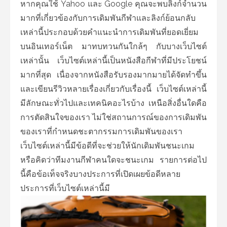
หากคุณใช้ Yahoo และ Google คุณจะพบลิงก์จำนวน
มากที่เกี่ยวข้องกับการเดิมพันกีฬาและลิงก์ย้อนกลับ
เหล่านี้ประกอบด้วยคำแนะนำการเดิมพันที่ยอดเยี่ยม
บนอินเทอร์เน็ต มาทบทวนกันใกล้ๆ กับบางเว็บไซต์
เหล่านั้น เว็บไซต์เหล่านี้เป็นหนังสือกีฬาที่มีประโยชน์
มากที่สุด เนื่องจากหนังสือรับรองมากมายได้จัดทำขึ้น
และเขียนรีวิวหลายเรื่องเกี่ยวกับเรื่องนี้ เว็บไซต์เหล่านี้
มีลักษณะทั่วไปและเทคนิคอะไรบ้าง เหนือสิ่งอื่นใดคือ
การตัดสินใจของเรา ไม่ใช่สถานการณ์ของการเดิมพัน
ของเราที่กำหนดชะตากรรมการเดิมพันของเรา
เว็บไซต์เหล่านี้มีข้อดีที่จะช่วยให้นักเดิมพันชนะเกม
หรือคิดว่าทีมงานกีฬาคนใดจะชนะเกม รายการต่อไป
นี้คือข้อเท็จจริงบางประการที่เปิดเผยข้อดีหลาย
ประการที่เว็บไซต์เหล่านี้มี