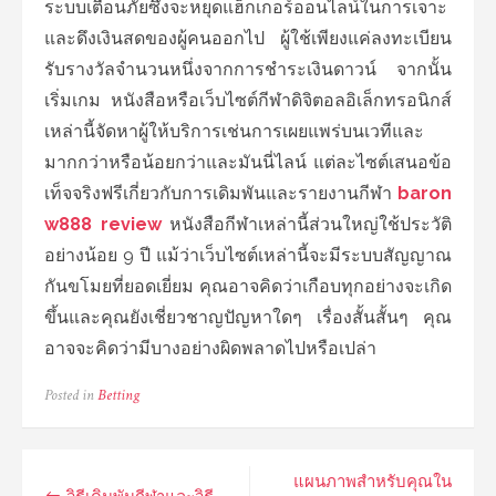
ระบบเตือนภัยซึ่งจะหยุดแฮ็กเกอร์ออนไลน์ในการเจาะ
และดึงเงินสดของผู้คนออกไป ผู้ใช้เพียงแค่ลงทะเบียน
รับรางวัลจำนวนหนึ่งจากการชำระเงินดาวน์ จากนั้น
เริ่มเกม หนังสือหรือเว็บไซต์กีฬาดิจิตอลอิเล็กทรอนิกส์
เหล่านี้จัดหาผู้ให้บริการเช่นการเผยแพร่บนเวทีและ
มากกว่าหรือน้อยกว่าและมันนี่ไลน์ แต่ละไซต์เสนอข้อ
เท็จจริงฟรีเกี่ยวกับการเดิมพันและรายงานกีฬา
baron
w888 review
หนังสือกีฬาเหล่านี้ส่วนใหญ่ใช้ประวัติ
อย่างน้อย 9 ปี แม้ว่าเว็บไซต์เหล่านี้จะมีระบบสัญญาณ
กันขโมยที่ยอดเยี่ยม คุณอาจคิดว่าเกือบทุกอย่างจะเกิด
ขึ้นและคุณยังเชี่ยวชาญปัญหาใดๆ เรื่องสั้นสั้นๆ คุณ
อาจจะคิดว่ามีบางอย่างผิดพลาดไปหรือเปล่า
Posted in
Betting
Post
แผนภาพสำหรับคุณใน