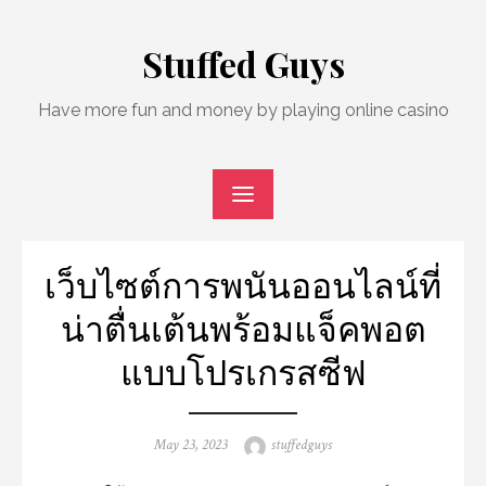
Skip
to
Stuffed Guys
content
Have more fun and money by playing online casino
เว็บไซต์การพนันออนไลน์ที่
น่าตื่นเต้นพร้อมแจ็คพอต
แบบโปรเกรสซีฟ
Posted
Author
May 23, 2023
stuffedguys
on