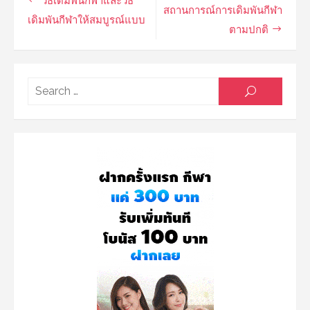
วิธีเดิมพันกีฬาและวิธี
navigation
สถานการณ์การเดิมพันกีฬา
เดิมพันกีฬาให้สมบูรณ์แบบ
ตามปกติ
Searc
SEARCH
for: