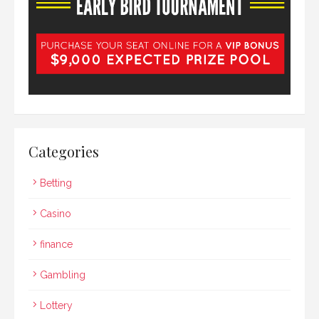
Categories
Betting
Casino
finance
Gambling
Lottery