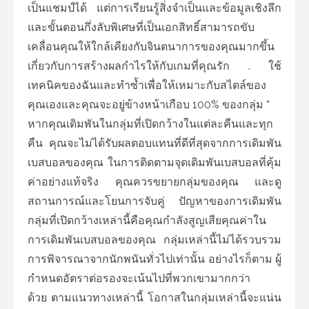
เป็นแชมป์ได้ แต่การเรียนรู้สิ่งจำเป็นและข้อมูลเชิงลึก
และขั้นตอนกึ่งลับพิเศษที่เป็นเอกสิทธิ์สามารถขับ
เคลื่อนคุณให้ใกล้เคียงกับจินตนาการของคุณมากขึ้น
เกี่ยวกับการสร้างผลกำไรให้กับเกมที่คุณรัก . ใช้
เทคนิคของฉันและทำซ้ำเพื่อให้เหมาะกับสไตล์ของ
คุณเองและคุณจะอยู่ข้างหน้าเกือบ 100% ของกลุ่ม “
หากคุณเดิมพันในกลุ่มที่เปิดกว้างในแต่ละคืนและทุก
คืน คุณจะไม่ได้รับผลตอบแทนที่ดีที่สุดจากการเดิมพัน
เบสบอลของคุณ ในการติดตามจุดเดิมพันเบสบอลที่คุ้ม
ค่าอย่างแท้จริง คุณควรขยายกลุ่มของคุณ และดู
สถานการณ์และโยนการจับคู่ ปัญหาของการเดิมพัน
กลุ่มที่เปิดกว้างเหล่านี้คือคุณกำลังสูญเสียคุณค่าใน
การเดิมพันเบสบอลของคุณ กลุ่มเหล่านี้ไม่ได้รวบรวม
การพิจารณาจากนักพนันทั่วไปเท่านั้น อย่างไรก็ตาม ผู้
กำหนดอัตราต่อรองจะเน้นไปที่พวกเขามากกว่า
ด้วย ตามแนวทางเหล่านี้ โอกาสในกลุ่มเหล่านี้จะแน่น