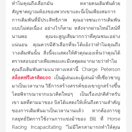
ทำไมคุณถึงเลือกมัน หลายคนเดิมพันด้วย
สัญชาตญาณท้องของพวกเขาและนี่เป็นเพียงสมการ
การเดิมพันที่มีประสิทธิภาพ คุณอาจชนะการเดิมพัน
แบบไม่ต่อเนื่อง อย่างไรก็ตาม หลังจากผ่านไทม์ไลน์ที่
นานพอ คุณจะสูญเสียมากกว่าที่คุณชนะอย่าง
แน่นอน คุณควรมีตัวเลือกที่จะโต้แย้งว่าทำไมคุณถึง
วางเดิมพันนั้น สิ่งนี้จะแสดงให้ตัวคุณเองเห็นว่าคุณได้
ตรวจสอบอย่างเพียงพอและมีเหตุผลมากมายว่าทำไม
คุณถึงเดิมพันตามแนวทางเหล่านี้ Charge Peterson
สล็อตฟรีเครดิต100
เป็นผู้เล่นและผู้เล่นม้าที่เชี่ยวชาญ
มาเป็นเวลานาน วิธีการสร้างสรรค์ของเขาถูกสร้างขึ้น
โดยพิจารณาจากแนวคิดใหม่ๆ เป็นเรื่องปกติสำหรับ
เขา ผลที่ตามมาของ บิลได้แสดงให้เห็นถึงความสำคัญ
ของการเดิมพันมาเป็นเวลานานแล้ว หากต้องการดู
กลยุทธ์ปิดการใช้งานการแข่งม้าของ Bill ที่ Horse
Racing Incapacitating “ไม่มีใครสามารถทำให้คุณ