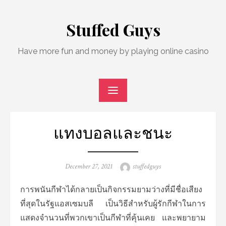
Skip
to
Stuffed Guys
content
Have more fun and money by playing online casino
แทงบอลและชนะ
Posted
Author
December 27, 2021
stuffedguys
on
การพนันกีฬาได้กลายเป็นกิจกรรมยามว่างที่มีชื่อเสียง
ที่สุดในรัฐแอสเซมบลี เป็นวิธีสำหรับผู้รักกีฬาในการ
แสดงจำนวนที่พวกเขาเป็นกีฬาที่คุ้นเคย และพยายาม