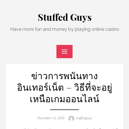
Skip
to
Stuffed Guys
content
Have more fun and money by playing online casino
ข่าวการพนันทาง
อินเทอร์เน็ต – วิธีที่จะอยู่
เหนือเกมออนไลน์
Posted
Author
December 13, 2020
stuffedguys
on