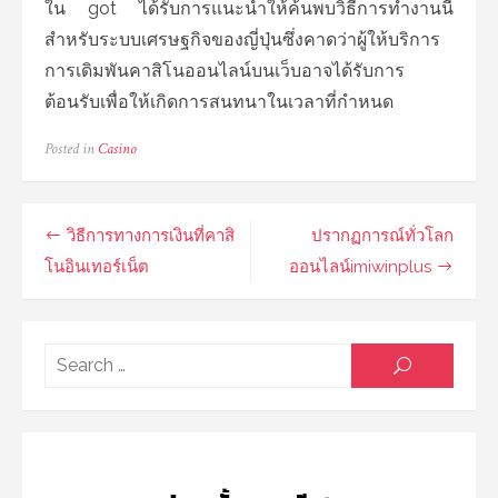
ใน got ได้รับการแนะนำให้ค้นพบวิธีการทำงานนี้
สำหรับระบบเศรษฐกิจของญี่ปุ่นซึ่งคาดว่าผู้ให้บริการ
การเดิมพันคาสิโนออนไลน์บนเว็บอาจได้รับการ
ต้อนรับเพื่อให้เกิดการสนทนาในเวลาที่กำหนด
Posted in
Casino
Post
วิธีการทางการเงินที่คาสิ
ปรากฏการณ์ทั่วโลก
navigation
โนอินเทอร์เน็ต
ออนไลน์imiwinplus
Searc
SEARCH
for: