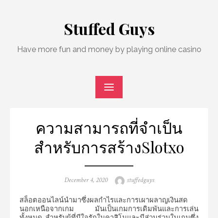
Skip
to
Stuffed Guys
content
Have more fun and money by playing online casino
ความสามารถที่จำเป็น
สำหรับการสร้างSlotxo
Posted
Author
December 4, 2020
stuffedguys
on
สล็อตออนไลน์นำมาซึ่งผลกำไรและการเผาผลาญเงินสด
นอกเหนือจากเกม
มันเป็นเกมการเดิมพันและการเล่น
ทั้งหมด
สำหรับผู้ที่มีใจรักในคาสิโนและมีส่วนร่วมในเกมซึ่ง