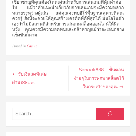
เชี่ยวชาญที่คุณต้องโดดเด่นสำหรับการเล่นเกมที่คุ้มค่าต่อ
ไป
แม้ว่าคำแนะนำเกี่ยวกับการเล่นเกมจะมีความหลาก
หลายระหว่างผู้เล่น
แต่คุณจะพบฮีโร่พื้นฐานเฉพาะที่คุณ
ควรรู้
สิ่งนี้จะช่วยให้คุณสร้างเครดิตที่ดีที่สุดได้
มั่นใจในตัว
เองว่าไม่มีสถานที่สำหรับการเล่นเกมสล็อตออนไลน์ให้ผิด
หวัง
คุณควรมีความอดทนและกล้าหาญแม้ว่าจะเล่นอย่าง
แข็งขันก็ตาม
Posted in
Casino
Post
Sanook888 – ขั้นตอน
รับเงินสดพิเศษ
navigation
ง่ายๆในการพกพาสล็อตไว้
ผ่าน188bet
ในกระเป๋าของคุณ
Searc
SEARCH
for: