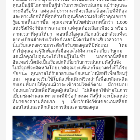
คุณเป็นผู้มีโอกาสเป็นผู้นำในการสมัครเล่นเกม
แม้ว่าคุณจะ
กระตือรือร้น
แต่คุณก็ปรารถนาที่จะเลือกสล็อตเว็บที่ดีที่สุด
และทางเลือกที่ดีที่สุดสำหรับคุณคือความจริงที่ว่าคุณอยาก
รู้อยากเห็นมากขึ้น
คุณจะพบเว็บไซต์ประเภทนี้กว่า
1,000
แห่งซึ่งมีฟังก์ชันการเล่นเกม
แต่คุณต้องเลือกเพียง
หรือ
2
3
ตามเวลาที่คุณให้มา
ตอนนี้เมื่อคุณเลือกแล้วอย่าลังเลที่จะ
ลงทะเบียนสำหรับเว็บไซต์เหล่านี้โดยไม่ต้องเสียเวลาจาก
นั้นเริ่มแสดงความกระตือรือร้นของคุณที่มีต่อเกม
โดย
ทั่วไปคุณอาจรู้สึกท้อแท้เมื่อคุณไม่มีความคิดเกี่ยวกับเกม
แต่เมื่อคุณไปคุณจะได้เรียนรู้ในไม่ช้า
นอกจากนี้สล็อต
อินเทอร์เน็ตยังเป็นเรื่องปกติเกี่ยวกับการเล่นเกมดังนั้นจึง
ไม่มีจุดที่จะผิดหวังโดยปกติคุณจะแพ้และในบางครั้งก็ได้รับ
ชัยชนะ
คุณอาจได้รับเวลาและข้อเสนอโบนัสฟรีเพื่อเรียนรู้
เกม
คุณอาจเริ่มใช้โบนัสเพิ่มเติมฟรีเหล่านี้เพื่อเพลิดเพลิน
กับเกมที่มอบให้คุณแม้ว่าจะเข้าร่วมไซต์ก็ตาม
มีการมอบ
ข้อเสนอโบนัสเพื่อดึงดูดผู้เล่นใหม่
ไม่เสียค่าใช้จ่ายในการ
เยี่ยมชมผ่านแนวทางเกมที่มีข้อกำหนด
สิ่งนี้น่าจะเป็นแหล่ง
ที่มาของความคิดแรก
ๆ
เกี่ยวกับฟังก์ชั่นของเกมสล็อต
ออนไลน์และหลีกเลี่ยงการล้มละลายของคุณ