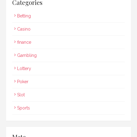
Categories
Betting
Casino
finance
Gambling
Lottery
Poker
Slot
Sports
Meta