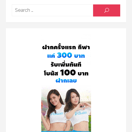
Searc
SEARCH
for: