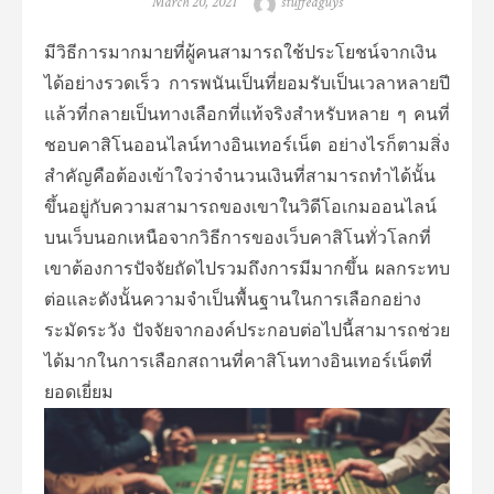
Posted
Author
March 20, 2021
stuffedguys
on
มีวิธีการมากมายที่ผู้คนสามารถใช้ประโยชน์จากเงิน
ได้อย่างรวดเร็ว การพนันเป็นที่ยอมรับเป็นเวลาหลายปี
แล้วที่กลายเป็นทางเลือกที่แท้จริงสำหรับหลาย ๆ คนที่
ชอบคาสิโนออนไลน์ทางอินเทอร์เน็ต อย่างไรก็ตามสิ่ง
สำคัญคือต้องเข้าใจว่าจำนวนเงินที่สามารถทำได้นั้น
ขึ้นอยู่กับความสามารถของเขาในวิดีโอเกมออนไลน์
บนเว็บนอกเหนือจากวิธีการของเว็บคาสิโนทั่วโลกที่
เขาต้องการปัจจัยถัดไปรวมถึงการมีมากขึ้น ผลกระทบ
ต่อและดังนั้นความจำเป็นพื้นฐานในการเลือกอย่าง
ระมัดระวัง ปัจจัยจากองค์ประกอบต่อไปนี้สามารถช่วย
ได้มากในการเลือกสถานที่คาสิโนทางอินเทอร์เน็ตที่
ยอดเยี่ยม