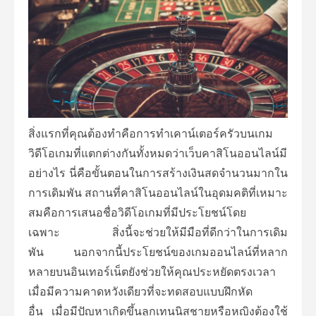
สิ่งแรกที่คุณต้องทำคือการทำเคาน์เตอร์ครัวบนเกม
วิดีโอเกมที่แตกต่างกันทั้งหมดว่าเว็บคาสิโนออนไลน์มี
อย่างไร นี่คือขั้นตอนในการสร้างเงินสดจำนวนมากใน
การเดิมพัน สถานที่คาสิโนออนไลน์ในอุดมคติที่เหมาะ
สมคือการเสนอชื่อวิดีโอเกมที่มีประโยชน์โดย
เฉพาะ สิ่งนี้จะช่วยให้มีมือที่ดีกว่าในการเดิม
พัน นอกจากนี้ประโยชน์ของเกมออนไลน์ที่หลาก
หลายบนอินเทอร์เน็ตยังช่วยให้คุณประหยัดตรงเวลา
เมื่อมีความคาดหวังเดียวที่จะทดสอบแบบฝึกหัด
อื่น เมื่อมีปัญหาเกิดขึ้นลูกเทนนิสชายหรือหญิงต้องใช้