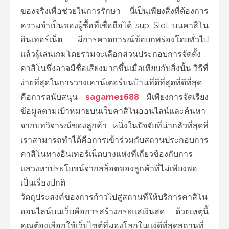
ของจริงเพื่อช่วยในการรักษา นี่เป็นเพียงสิ่งที่ต้องการ
ความจำเป็นของผู้ซื้อที่เชื่อถือได้ sup Slot บนคาสิโน
อินเทอร์เน็ต มีการคาดการณ์ข้อบกพร่องโดยทั่วไป
แล้วผู้เล่นเกมโดยรวมจะเลือกส่วนประกอบการจัดตั้ง
คาสิโนซึ่งอาจมีชื่อเสียงมากขึ้นเมื่อเทียบกับสิ่งนั้น วิธีที่
ง่ายที่สุดในการวางเคาน์เตอร์บนบ้านที่ดีที่สุดที่ดีที่สุด
คือการสนับสนุน
sagame1688
มีเพียงการจัดเรียง
ข้อมูลตามเป้าหมายบนเว็บคาสิโนออนไลน์และค้นหา
จากบทวิจารณ์ของลูกค้า หนึ่งในปัจจัยที่น่ากลัวที่สุดที่
เราสามารถทำได้คือการเข้าร่วมกับสถานประกอบการ
คาสิโนทางอินเทอร์เน็ตบางแห่งที่เกี่ยวข้องกับการ
แสวงหาประโยชน์จากสล็อตของลูกค้าที่ไม่เพียงพอ
เป็นเรื่องปกติ
วัตถุประสงค์ของการก้าวไปสู่สถานที่ให้บริการคาสิโน
ออนไลน์บนเว็บคือการสร้างกระแสเงินสด ด้วยเหตุนี้
คุณต้องเลือกใช้เว็บไซต์ที่มองโลกในแง่ดีที่สุดสถานที่