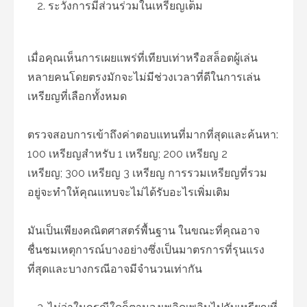
ระวังการมีส่วนร่วมในเหรียญเต็ม
เมื่อคุณเห็นการเผยแพร่ที่เทียบเท่าหรือสล็อตผู้เล่น
หลายคนโดยตรงมักจะไม่มีช่วงเวลาที่ดีในการเล่น
เหรียญที่เลือกทั้งหมด
ตรวจสอบการเข้าถึงค่าตอบแทนที่มากที่สุดและค้นหา:
100 เหรียญสำหรับ 1 เหรียญ; 200 เหรียญ 2
เหรียญ; 300 เหรียญ 3 เหรียญ การรวมเหรียญที่รวม
อยู่จะทำให้คุณแทบจะไม่ได้รับอะไรเพิ่มเติม
มันเป็นเพียงคณิตศาสตร์พื้นฐาน ในขณะที่คุณอาจ
ชื่นชมเหตุการณ์บางอย่างซึ่งเป็นมาตรการที่รุนแรง
ที่สุดและบางกรณีอาจมีจำนวนเท่ากัน