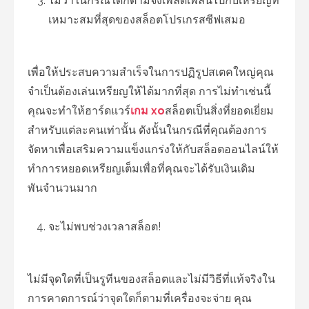
ไม่ว่าในกรณีใดก็ตามจงเพลิดเพลินไปกับเหรียญที่
เหมาะสมที่สุดของสล็อตโปรเกรสซีฟเสมอ
เพื่อให้ประสบความสำเร็จในการปฏิรูปสเตคใหญ่คุณ
จำเป็นต้องเล่นเหรียญให้ได้มากที่สุด การไม่ทำเช่นนี้
คุณจะทำให้ฮาร์ดแวร์
เกม xo
สล็อตเป็นสิ่งที่ยอดเยี่ยม
สำหรับแต่ละคนเท่านั้น ดังนั้นในกรณีที่คุณต้องการ
จัดหาเพื่อเสริมความแข็งแกร่งให้กับสล็อตออนไลน์ให้
ทำการหยอดเหรียญเต็มเพื่อที่คุณจะได้รับเงินเดิม
พันจำนวนมาก
จะไม่พบช่วงเวลาสล็อต!
ไม่มีจุดใดที่เป็นรูทีนของสล็อตและไม่มีวิธีที่แท้จริงใน
การคาดการณ์ว่าจุดใดก็ตามที่เครื่องจะจ่าย คุณ