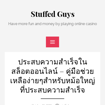
Skip
to
Stuffed Guys
content
Have more fun and money by playing online casino
ประสบความสำเร็จใน
สล็อตออนไลน์ – คู่มือช่วย
เหลือง่ายๆสำหรับหม้อใหญ่
ที่ประสบความสำเร็จ