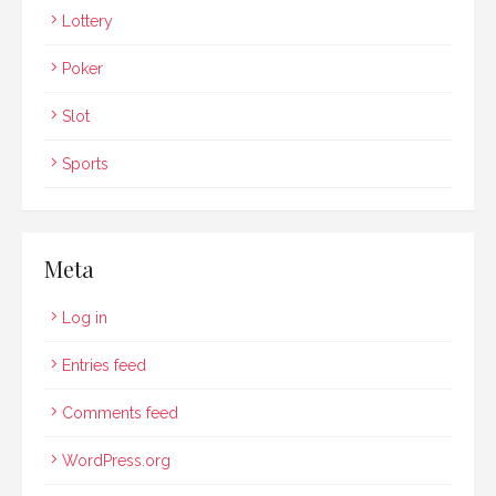
Lottery
Poker
Slot
Sports
Meta
Log in
Entries feed
Comments feed
WordPress.org