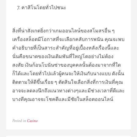
คาสิโนโดยทั่วไปชนะ
สิ่งที่น่าสังเกตยิ่งกว่าเกมออนไลน์ของสโมสรอื่น ๆ
เครื่องสล็อตมีโอกาสที่จะเลือกคลับการพนัน คุณจะพบ
คำอธิบายที่เป็นสาระสำคัญที่อยู่เบื้องหลังเรื่องนี้และ
นั่นคือขนาดของเงินเดิมพันที่ใหญ่โตอย่างไม่ต้อง
สงสัย เงินก้อนโบนันซ่าของบุคคลนั้นต้องมาจากที่ใด
ก็ได้และโดยทั่วไปแล้วผู้คนจะให้เงินกับนางแบบ ดังนั้น
ติดตามให้ดีขึ้นเรื่อย ๆ ตัดสินใจเลือกสิ่งที่การเงินที่คุณ
อาจจะลดลงนึกถึงแนวทางต่างๆและมีช่วงเวลาที่ดีและ
บางทีคุณอาจจะโชคดีและมีชัยในสล็อตออนไลน์
Posted in
Casino