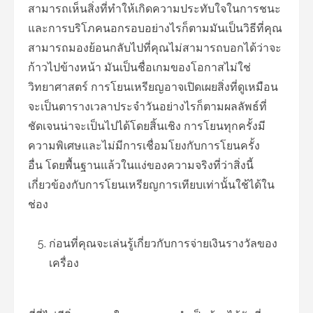
สามารถเห็นสิ่งที่ทำให้เกิดความประทับใจในการชนะ
และการบริโภคนอกรอบอย่างไรก็ตามมันเป็นวิธีที่คุณ
สามารถมองย้อนกลับไปที่คุณไม่สามารถบอกได้ว่าจะ
ก้าวไปข้างหน้า มันเป็นชื่อเกมของโอกาสไม่ใช่
วิทยาศาสตร์ การโยนเหรียญอาจเปิดเผยสิ่งที่ดูเหมือน
จะเป็นตารางเวลาประจำวันอย่างไรก็ตามผลลัพธ์ที่
ชัดเจนน่าจะเป็นไปได้โดยสิ้นเชิง การโยนทุกครั้งมี
ความพิเศษและไม่มีการเชื่อมโยงกับการโยนครั้ง
อื่น โดยพื้นฐานแล้วในแง่ของความจริงที่ว่าสิ่งนี้
เกี่ยวข้องกับการโยนเหรียญการเทียบเท่านั้นใช้ได้ใน
ช่อง
ก่อนที่คุณจะเล่นรู้เกี่ยวกับการจ่ายเงินรางวัลของ
เครื่อง