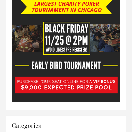
Categories