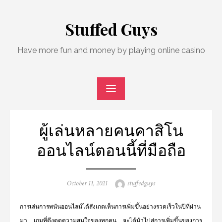
Skip
to
Stuffed Guys
content
Have more fun and money by playing online casino
ผู้เล่นหลายคนคาสิโน
ออนไลน์ตอนนี้ที่มือถือ
Posted
Author
October 11, 2021
stuffedguys
on
การเล่นการพนันออนไลน์ได้สังเกตเห็นการเพิ่มขึ้นอย่างรวดเร็วในปีที่ผ่าน
มา
เกมที่ดึงดูดความสนใจของทุกคน
จะได้นำไปสู่การเพิ่มขึ้นของการ