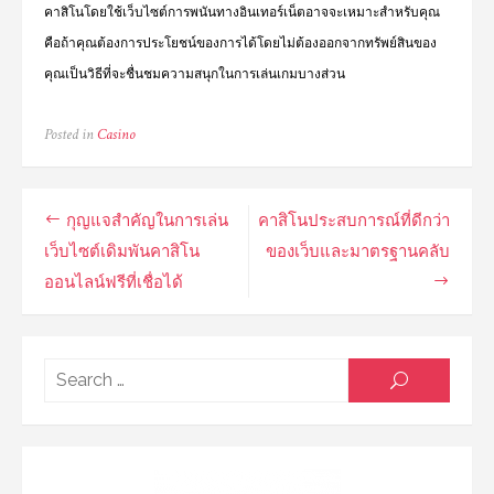
คาสิโนโดยใช้เว็บไซต์การพนันทางอินเทอร์เน็ตอาจจะเหมาะสำหรับคุณ
คือถ้าคุณต้องการประโยชน์ของการได้โดยไม่ต้องออกจากทรัพย์สินของ
คุณเป็นวิธีที่จะชื่นชมความสนุกในการเล่นเกมบางส่วน
Posted in
Casino
Post
กุญแจสำคัญในการเล่น
คาสิโนประสบการณ์ที่ดีกว่า
navigation
เว็บไซต์เดิมพันคาสิโน
ของเว็บและมาตรฐานคลับ
ออนไลน์ฟรีที่เชื่อได้
Searc
SEARCH
for: