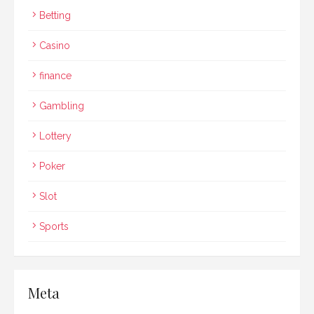
Betting
Casino
finance
Gambling
Lottery
Poker
Slot
Sports
Meta