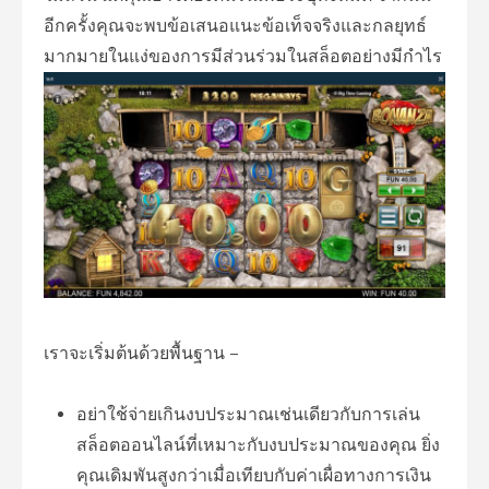
อีกครั้งคุณจะพบข้อเสนอแนะข้อเท็จจริงและกลยุทธ์
มากมายในแง่ของการมีส่วนร่วมในสล็อตอย่างมีกำไร
เราจะเริ่มต้นด้วยพื้นฐาน –
อย่าใช้จ่ายเกินงบประมาณเช่นเดียวกับการเล่น
สล็อตออนไลน์ที่เหมาะกับงบประมาณของคุณ ยิ่ง
คุณเดิมพันสูงกว่าเมื่อเทียบกับค่าเผื่อทางการเงิน