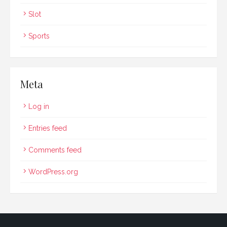
Slot
Sports
Meta
Log in
Entries feed
Comments feed
WordPress.org