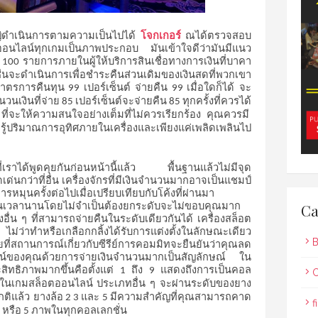
ดำเนินการตามความเป็นไปได้
โจกเกอร์
ณได้ตรวจสอบ
กมออนไลน์ทุกเกมเป็นภาพประกอบ
มันเข้าใจดีว่ามันมีแนว
รายการภายในผู้ให้บริการสินเชื่อทางการเงินที่บาคา
100
นจะดำเนินการเพื่อชำระคืนส่วนเดิมของเงินสดที่พวกเขา
้มาตรการคืนทุน
เปอร์เซ็นต์
จ่ายคืน
เมื่อใดก็ได้
จะ
99
99
ำนวนเงินที่จ่าย
เปอร์เซ็นต์จะจ่ายคืน
ทุกครั้งที่ควรได้
85
85
ที่จะให้ความสนใจอย่างเต็มที่ไม่ควรเรียกร้อง
คุณควรมี
ู้ปริมาณการอุทิศภายในเครื่องและเพียงแค่เพลิดเพลินไป
าได้พูดคุยกันก่อนหน้านี้แล้ว
พื้นฐานแล้วไม่มีจุด
ด่นกว่าที่อื่น
เครื่องจักรที่มีเงินจำนวนมากอาจเป็นแชมป์
รหมุนครั้งต่อไปเมื่อเปรียบเทียบกับโค้งที่ผ่านมา
เป็นเวลานานโดยไม่จำเป็นต้องยกระดับจะไม่ขอบคุณมาก
Ca
อื่น
ๆ
ที่สามารถจ่ายคืนในระดับเดียวกันได้
เครื่องสล็อต
ไม่ว่าทำหรือเกลือกกลิ้งได้รับการแต่งตั้งในลักษณะเดียว
B
ที่สถานการณ์เกี่ยวกับซีรีย์การคอมมิทจะยืนยันว่าคุณลด
์ของคุณด้วยการจ่ายเงินจำนวนมากเป็นสัญลักษณ์
ใน
สิทธิภาพมากขึ้นคือตั้งแต่
ถึง
แสดงถึงการเป็นคอล
1
9
C
นเกมสล็อตออนไลน์
ประเภทอื่น
ๆ
จะผ่านระดับของยาง
ติแล้ว
ยางล้อ
และ
มีความสำคัญที่คุณสามารถคาด
2 3
5
f
หรือ
ภาพในทุกคอลเลกชั่น
3
5