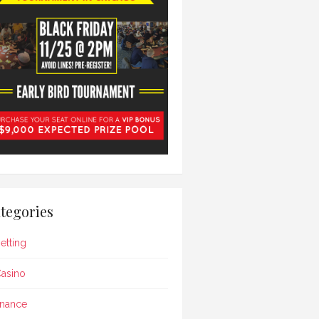
tegories
etting
asino
inance