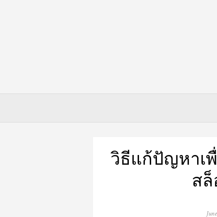
Skip
to
content
วิธีแก้ปัญหาเ
สล
Post
June