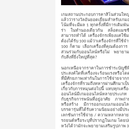
เกมสถานประกอบการคาสิโนส่วนใหญ่
แล้วว่ารางวัลอันยอดเยี่ยมสำหรับเ
โน้มที่จะมีผล
ทุกครั้งที่มีการเดิมพัน
1
ร่า
ในทำนองเดียวกัน
สล็อตแมชชี
สามารถทำได้
เครื่องจักรเพียงแค่ใช
ต้องได้รับ
แม้ว่าเครื่องจักรที่ใช้จ
100
ก็ตาม
เลือกเครื่องที่คุณต้องการ
100
ส่วนร่วมกับออนไลน์หรือไม่
พยายามร
กับสิ่งที่ยิ่งใหญ่ที่สุด
?
นอกเหนือจากราคาในการชำระบัญชีที่เร
ประสงค์ใดที่เครื่องจะร้อนแรงหรือโดดเ
ที่มีศักยภาพเท่ากันในการใช้จ่ายจากกา
เครื่องจักรที่รวมถึงทหารผ่านศึกมา
เกี่ยวกับการหมุนต่อไปนี้
แทบทุกเครื่อง
ออนไลน์มีเกมออนไลน์หลายประเภท
กับธุรกิจการพนันที่อยู่อาศัย
ภาพถ่าย
หรือสร้าง
มีการออกแบบเกมออนไลน
บรรดารุ่นที่ได้รับความนิยมอย่างมีประ
เลกชันการใช้จ่าย
ความหลากหลายใ
/
รถยนต์หรือระบุที่ปรากฏในเกม
โดยปก
หวังได้ว่ามักจะพยายามเสริมรูปภาพ