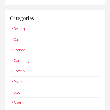
Categories
Betting
Casino
finance
Gambling
Lottery
Poker
Slot
Sports