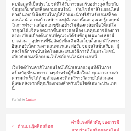
พบข้อมูลที่เป็นประโยชน์ที่ได้รับการยอมรับอย่างสูงเกี่ยวกับ
ข้อมูลเกี่ยวกับสล็อตเกมออนไลน์
เว็บไซต์คาสิโนออนไลน์
ทางอินเทอร์เน็ตส่วนใหญ่ให้คำแนะนำฟรีสำหรับเกมสล็อต
ออนไลน์
ความก้าวหน้าของคู่มือเหล่านี้และคุณจะรู้กลยุทธ์
ในการทำงานสล็อตแมชชีนอย่างไม่ต้องสงสัยเพื่อให้แน่ใจ
ว่าคุณได้แจ็คพอตมากขึ้นอย่างต่อเนื่อง
แต่คุณอาจต้องการ
ลงทะเบียนเบื้องต้นก่อนที่คุณจะได้รับข้อมูลเฉพาะเหล่านี้
บางส่วน
อุปทานที่ซื่อสัตย์เพิ่มเติมคือเว็บบล็อกคาสิโนทาง
อินเทอร์เน็ตกระดานสนทนาและฟอรัมชุมชนในชั้นเรียน
ผู้
คลั่งไคล้การพนันเปิดโปงและเสนอวิธีการที่เป็นประโยชน์
เกี่ยวกับเกมสล็อตบนเว็บไซต์ออนไลน์ประเภทนี้
เว็บไซต์บ้านคาสิโนออนไลน์ได้นำเสนอแง่มุมที่ดีในการ
สร้างบัญชีธนาคารต่างๆสำหรับผู้ซื้อมือใหม่
คุณอาจประสบ
ความสำเร็จได้ด้วยตัวเองเครดิตฟรีรางวัลรายได้ส่วนลด
พิเศษหลังจากที่คุณร้องเพลงสำหรับเว็บไซต์เฉพาะประเภท
นี้
Posted in
Casino
Post
คำชี้แจงที่สำคัญของการมี
ด้านบนผู้ผลิตสล็อต
ส่วนร่วมในสล็อตออนไลน์