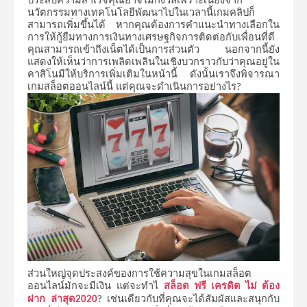
ประสบความสำเร็จคุณอาจไม่กังวลเพราะเนื่องจาก
นวัตกรรมทางเทคโนโลยีพัฒนาไปในเวลานี้เกมคลิปก็
สามารถเพิ่มขึ้นได้
หากคุณต้องการคำแนะนำทางเลือกใน
การให้กู้ยืมทางการเงินทางเศรษฐกิจการติดต่อกับเพื่อนที่ดี
คุณสามารถเข้าถึงเน็ตได้เป็นการส่วนตัว
นอกจากนี้ยัง
แสดงให้เห็นว่าการเพลิดเพลินในเชิงบวกราวกับว่าคุณอยู่ใน
คาสิโนมีให้บริการเพิ่มเติมในหน้านี้
ดังนั้นเราจึงพิจารณา
เกมสล็อตออนไลน์นี้
แต่คุณจะดำเนินการอย่างไร
?
ส่วนใหญ่จุดประสงค์ของการใช้ความสุขในเกมสล็อต
ออนไลน์มักจะมีเงิน
แต่จะทำไ
สล็อต ฟรี เครดิต ไม่ ต้อง
เช่นเดียวกับที่คุณจะได้สัมผัสและสนุกกับ
ฝาก ล่าสุด2020
?