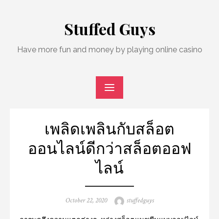
Skip
to
Stuffed Guys
content
Have more fun and money by playing online casino
เพลิดเพลินกับสล็อต
ออนไลน์ดีกว่าสล็อตออฟ
ไลน์
Posted
Author
October 22, 2020
stuffedguys
on