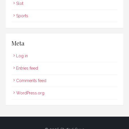
Slot
Sports
Meta
Log in
Entries feed
Comments feed
WordPress.org