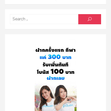
Searc
SEARCH
for: