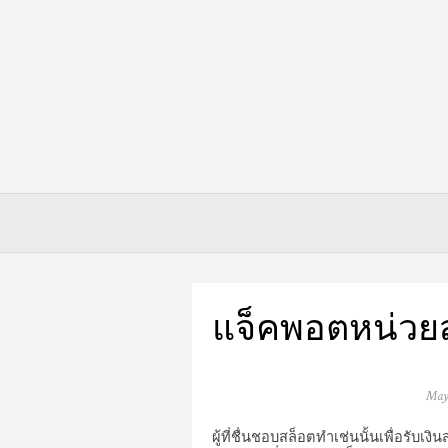
Skip
to
content
แจ็คพอตหน่วยส
Post
May 
on
ผู้ที่ชื่นชอบสล็อตทำเช่นนั้นเพื่อรั