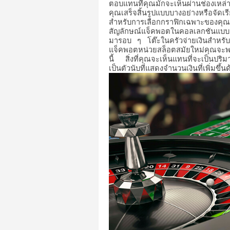
ตอบแทนที่คุณมักจะเห็นผ่านช่องเหล่าน
คุณเสร็จสิ้นรูปแบบบางอย่างหรือจัดเร
สำหรับการเลือกกราฟิกเฉพาะของคุณ
สัญลักษณ์แจ็คพอตในคอลเลกชันแบบตร
มารอบ
ๆ
โต๊ะในครัวจ่ายเงินสำหรับ
แจ็คพอตหน่วยสล็อตสมัยใหม่คุณจะพบว
นี้
สิ่งที่คุณจะเห็นแทนที่จะเป็นปร
เป็นตัวนับที่แสดงจำนวนเงินที่เพิ่มขึ้น