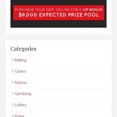
Categories
Betting
Casino
finance
Gambling
Lottery
Poker