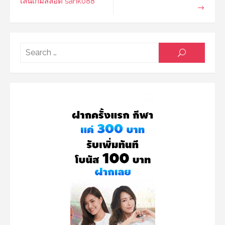
เล่นเกมสล็อต sank088
Searc
SEARCH
for: