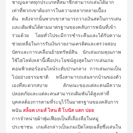
ชาญฉลาดทุกประเภทที่สมาชิกสามารถเล่นได้มาก
เท่าที่พวกเขาต้องการในความหลากหลายเบื้อง
ต้น หลังจากนั้นพวกเขาสามารถวางเงินสดในการเล่น
และเดิมพันได้ตามมาตรฐานของคลับการพนันที่เข้า
ร่วมด้วย โดยทั่วไปจะมีการชำระคืนและได้รับความ
ช่วยเหลือในการรับเงินรายงานเครดิตและตรวจสอบ
บัตรและการเคลื่อนย้ายทรัพย์สิน นักเล่นเกมคุณภาพ
ใช้ไฮไลท์เหล่านี้เพื่อประโยชน์สูงสุดในการเล่นเกม
คอมพิวเตอร์ออนไลน์ระดับปานกลาง การเล่นเกมเป็น
ไปอย่างธรรมชาติ หนึ่งสามารถเล่นจากบ้านของตัว
เองที่สะดวกสบาย ลักษณะของแต่ละคนมีความ
ปลอดภัยและแต่ละคนสามารถเดิมพันได้สูงเท่าที่
บุคคลต้องการตามที่ระบุไว้ในมาตรฐานของคลับการ
พนัน
สล็อต เกมส์ ไหน ดี โบนัส แตก บ่อย
การจำหน่ายผ้าฟุ่มเฟือยเป็นที่เลื่องลือในหมู่
ประชาชน เกมดังกล่าวเป็นเกมเปิดโดยเฉลี่ยซึ่งเล่นใน