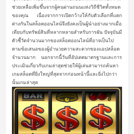
ช่วยเหลือเพิ่มขึ้นจากผู้คนผ่านถนนแห่งวิถีชีวิตทั้งหมด
ของคุณ เนื่องจากการเปิดกว้างให้กับตัวเลือกที่แตก
ต่างกันในสล็อตออนไลน์จึงยังคงเป็นผู้นำอย่างมากเมื่อ
เทียบกับทรัพย์สินที่หลากหลายสำหรับการผัน ปัจจุบันมี
ตัวชี้วัดจำนวนมากของสล็อตออนไลน์ที่อาจเป็นไป
ตามข้อเสนอของผู้อำนวยความสะดวกของแอปสล็อต
จำนวนมาก นอกจากนี้วันที่อัปเดตมาตรฐานและการ
ประเมินเกี่ยวกับเกมล่าสุดช่วยให้ผู้เล่นสามารถค้นหา
เกมสล็อตที่ยิ่งใหญ่ที่สุดจากก่อนหน้านี้และยิ่งไปกว่า
นั้นเกมล่าสุด