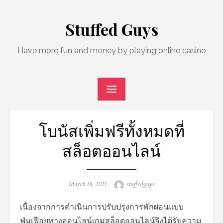
Skip
to
Stuffed Guys
content
Have more fun and money by playing online casino
โบนัสเพิ่มฟรีทั้งหมดที่
สล็อตออนไลน์
Posted
Author
March 18, 2021
stuffedguys
on
เนื่องจากการดำเนินการปรับปรุงการพักผ่อนแบบ
ฟุ่มเฟือยทางออนไลน์เกมสล็อตออนไลน์จึงได้รับความ