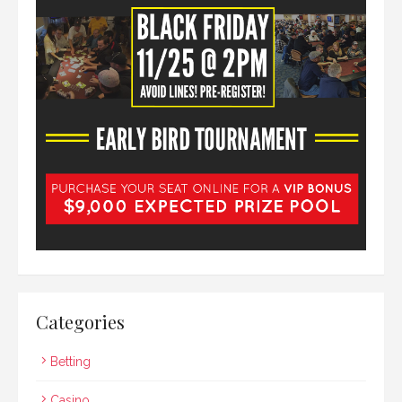
Categories
Betting
Casino