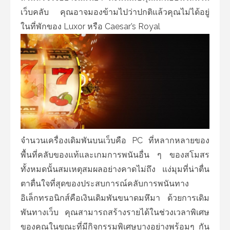
เว็บคลับ คุณอาจมองข้ามไปว่าปกติแล้วคุณไม่ได้อยู่
ในที่พักของ Luxor หรือ Caesar’s Royal
จำนวนเครื่องเดิมพันบนเว็บคือ PC ที่หลากหลายของ
พื้นที่คลับของแท้และเกมการพนันอื่น ๆ ของสโมสร
ทั้งหมดนั้นสมเหตุสมผลอย่างคาดไม่ถึง แง่มุมที่น่าตื่น
ตาตื่นใจที่สุดของประสบการณ์คลับการพนันทาง
อิเล็กทรอนิกส์คือเงินเดิมพันขนาดมหึมา ด้วยการเดิม
พันทางเว็บ คุณสามารถสร้างรายได้ในช่วงเวลาพิเศษ
ของคุณในขณะที่มีกิจกรรมพิเศษบางอย่างพร้อมๆ กัน