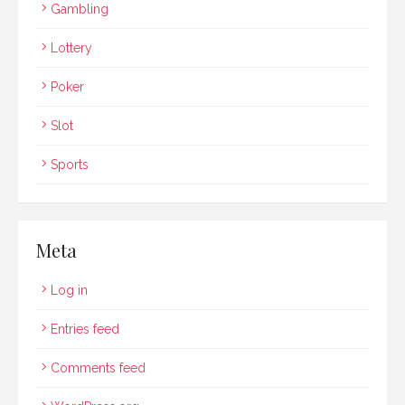
Gambling
Lottery
Poker
Slot
Sports
Meta
Log in
Entries feed
Comments feed