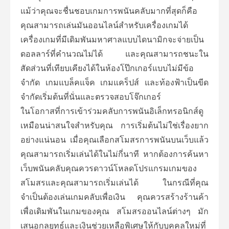
แม้ว่าคุณจะชื่นชอบเกมการพนันคลับมากที่สุดก็คือ
คุณสามารถเล่นมันออนไลน์สำหรับเครื่องเกมได้
เครื่องเกมที่มีเดิมพันมหาศาลแบบไดนามิกจะจ่ายเป็น
ดอลลาร์ที่คำนวณไม่ได้ และคุณสามารถชนะใน
สัดส่วนที่เทียบเคียงได้ในห้องโป๊กเกอร์แบบไม่มีข้อ
จำกัด เกมแบล็คแจ็ค เกมแคร็ปส์ และท้องฟ้าเป็นขีด
จำกัดเริ่มต้นที่นั่นและตรวจสอบโจ๊กเกอร์
ในโอกาสที่การเข้าร่วมคลับการพนันอิเล็กทรอนิกส์ดู
เหมือนน่าสนใจสำหรับคุณ การเริ่มต้นไม่ใช่เรื่องยาก
อย่างแน่นอน เมื่อคุณเลือกสโมสรการพนันบนเว็บแล้ว
คุณสามารถเริ่มเล่นได้ในไม่กี่นาที หากต้องการค้นหา
เว็บพนันคลับคุณควรดาวน์โหลดโปรแกรมเกมของ
สโมสรและคุณสามารถเริ่มเล่นได้ ในกรณีที่คุณ
จำเป็นต้องเล่นเกมคลับเพื่อเงิน คุณควรสร้างร้านค้า
เพื่อเดิมพันในเกมของคุณ สโมสรออนไลน์ต่างๆ มัก
เสนอกลยุทธ์และเงินช่วยเหลือพิเศษให้กับบุคคลใหม่ที่