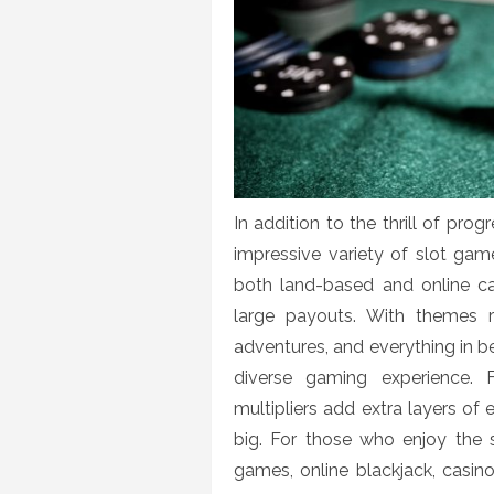
In addition to the thrill of pro
impressive variety of slot gam
both land-based and online cas
large payouts. With themes ran
adventures, and everything in b
diverse gaming experience. F
multipliers add extra layers of
big. For those who enjoy the st
games, online blackjack, casino,