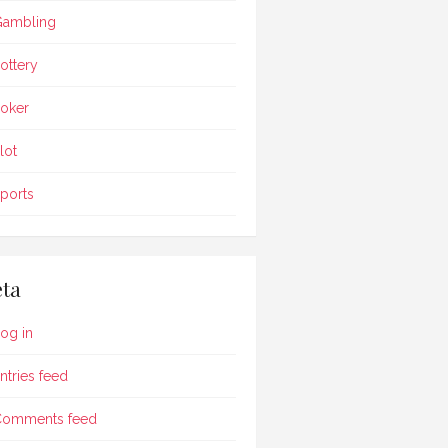
ambling
ottery
oker
lot
ports
ta
og in
ntries feed
Comments feed