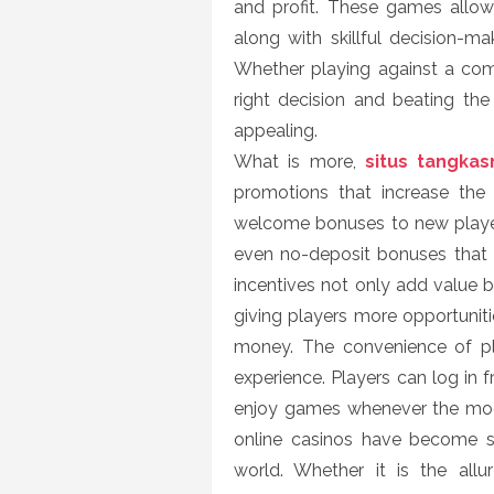
and profit. These games allow
along with skillful decision-m
Whether playing against a comp
right decision and beating t
appealing.
What is more,
situs tangkas
promotions that increase the 
welcome bonuses to new players
even no-deposit bonuses that a
incentives not only add value 
giving players more opportuniti
money. The convenience of pla
experience. Players can log in 
enjoy games whenever the mood 
online casinos have become so
world. Whether it is the all