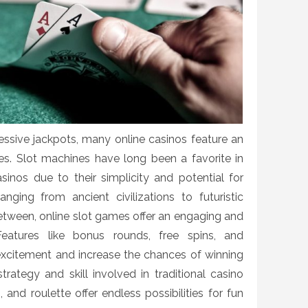
gressive jackpots, many online casinos feature an
es. Slot machines have long been a favorite in
inos due to their simplicity and potential for
ging from ancient civilizations to futuristic
etween, online slot games offer an engaging and
eatures like bonus rounds, free spins, and
 excitement and increase the chances of winning
rategy and skill involved in traditional casino
 and roulette offer endless possibilities for fun