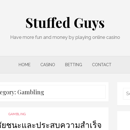
Stuffed Guys
Have more fun and money by playing online casino
HOME
CASINO
BETTING
CONTACT
egory:
Gambling
GAMBLING
งชัยชนะและประสบความสำเร็จ