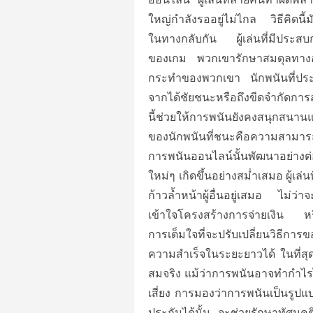
ใหญ่กำลังรออยู่ไม่ไกล วิธีคิดนี้มั
ในทางกลับกัน ผู้เล่นที่มีประสบก
ของเกม พวกเขารักษาสมดุลทางอ
กระทำของพวกเขา นักพนันที่ประสบ
จากได้ชัยชนะหรือถึงขีดจำกัดการ
นี้ช่วยให้การพนันยังคงสนุกสนาน
ของนักพนันที่ชนะคือความสามาร
การพนันออนไลน์นั้นพัฒนาอย่าง
ใหม่ๆ เกิดขึ้นอย่างสม่ำเสมอ ผู้เล่
ก้าวล้ำหน้าผู้อื่นอยู่เสมอ ไม่
เข้าใจโครงสร้างการจ่ายเงิน หรือ
การเต็มใจที่จะปรับเปลี่ยนวิธีก
ความสำเร็จในระยะยาวได้ ในที่สุด
สมจริง แม้ว่าการพนันอาจทำกำไรไ
เสี่ยง การมองว่าการพนันเป็นรูปแบ
ประกันได้นั้น จะช่วยรักษาทัศนคติที่ด