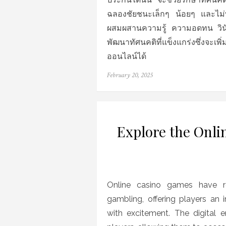
ฉลองชัยชนะเล็กๆ น้อยๆ และไม่พ
ผสมผสานความรู้ ความอดทน วิ
พัฒนาทัศนคติที่แข็งแกร่งซึ่งจ
ออนไลน์ได้
Posted
February 20, 2025
on
Explore the Onl
Online casino games have r
gambling, offering players an
with excitement. The digital e